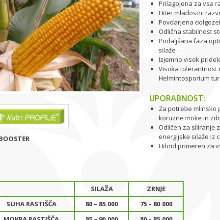
Prilagojena za vsa r
Hiter mladostni razv
Povdarjena dolgozel
Odlična stabilnost s
Podaljšana faza opt
silaže
Izjemno visok pridel
Visoka tolerantnost n
Helmintosporium tu
UPORABNOST:
Za potrebe mlinsko p
koruzne moke in zd
Odličen za siliranje 
energijske silaže iz c
BOOSTER
Hibrid primeren za 
SILAŽA
ZRNJE
SUHA RASTIŠČA
80 – 85.000
75 – 80.000
MOKRA RASTIŠČA
85 – 90.000
80 – 85.000