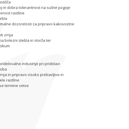
astišča
oj in dobra tolerantnost na sušne pogoje
enost rastline
tebla
imalne dozorelosti za pripravo kakovostne
ek zrnja
a bolezni stebla in storža ter
rcikum
ridelovalne industrije pri pridelavi
roba
zrnja in pripravo visoko prebavljive in
ele rastline
vse termine setve