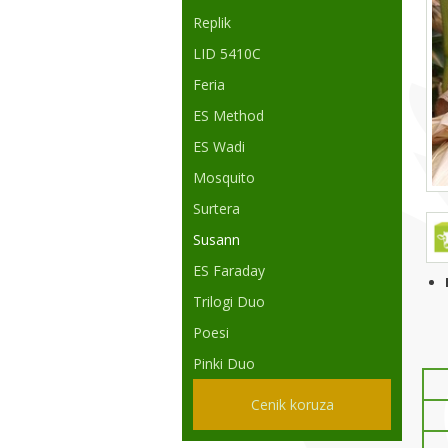
Replik
LID 5410C
Feria
ES Method
ES Wadi
Mosquito
Surtera
Susann
ES Faraday
Trilogi Duo
Poesi
Pinki Duo
Cenik koruza