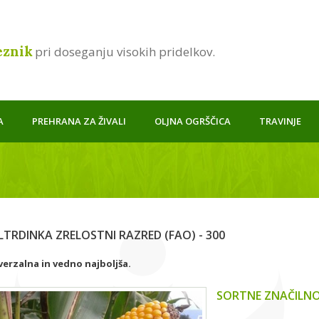
eznik
pri doseganju visokih pridelkov.
A
PREHRANA ZA ŽIVALI
OLJNA OGRŠČICA
TRAVINJE
LTRDINKA ZRELOSTNI RAZRED (FAO) - 300
verzalna in vedno najboljša.
SORTNE ZNAČILNO