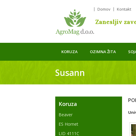
Domov
Kontakt
Zanesljiv zav
KORUZA
OZIMNA ŽITA
SOJ
Susann
PO
Koruza
Uni
Beaver
ES Hornet
LID 4111C