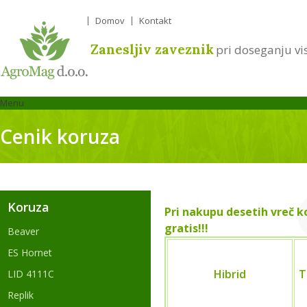
Domov
Kontakt
Zanesljiv zaveznik
pri doseganju vi
Menu
Cenik koruza
Koruza
Pri nakupu desetih vreč k
gratis!!!
Beaver
ES Hornet
Hibrid
T
LID 4111C
Replik