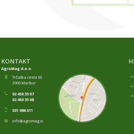
KONTAKT
H
AgroMag d.o.o.
Tržaška cesta 65
2000 Maribor
02 450 35 07
02 450 35 08
031 696 511
info@agromag.si