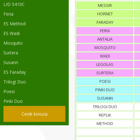
LID 5410C
MESSIR
Feria
HORNET
FARADAY
ES Method
FERIA
ES Wadi
ANTALIA
Mosquito
MOSQUITO
Surtera
WADI
Susann
LEGOLAS
ES Faraday
SURTERA
POESI
Trilogi Duo
PINKI DUO
Poesi
SUSANN
Pinki Duo
TRILOGI DUO
Cenik koruza
REPLIK
METHOD