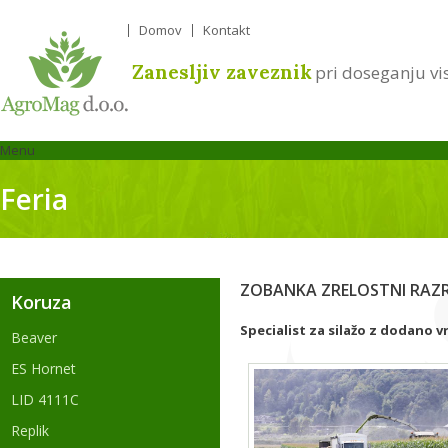
Domov
Kontakt
Zanesljiv zaveznik
pri doseganju vi
Menu
Feria
ZOBANKA ZRELOSTNI RAZR
Koruza
Specialist za silažo z dodano v
Beaver
ES Hornet
LID 4111C
Replik