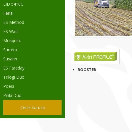
LID 5410C
Feria
ES Method
ES Wadi
Mosquito
Surtera
Susann
ES Faraday
BOOSTER
Trilogi Duo
Poesi
Pinki Duo
Cenik koruza