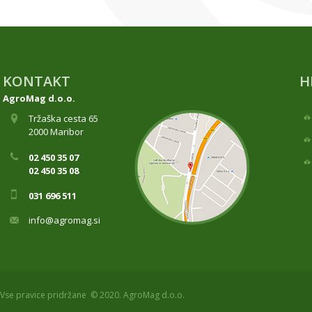
KONTAKT
H
AgroMag d.o.o.
Tržaška cesta 65
2000 Maribor
02 450 35 07
02 450 35 08
031 696 511
info@agromag.si
Vse pravice pridržane © 2020. AgroMag d.o.o.