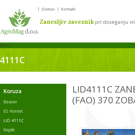
Domov
Kontakt
Zanesljiv zaveznik
pri doseganju vi
Menu
4111C
LID4111C ZANE
Koruza
(FAO) 370 ZO
Beaver
ES Hornet
LID 4111C
Replik