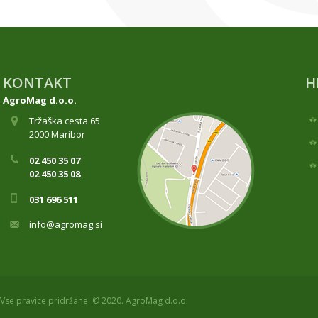
KONTAKT
H
AgroMag d.o.o.
Tržaška cesta 65
2000 Maribor
02 450 35 07
02 450 35 08
031 696 511
info@agromag.si
Vse pravice pridržane © 2020. AgroMag d.o.o.