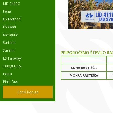
LID 5410C
Feria
ES Method
ES Wadi
Mosquito
Surtera
Susann
PRIPOROČENO ŠTEVILO RA
ES Faraday
Trilogi Duo
SUHA RASTIŠČA
Poesi
MOKRA RASTIŠČA
Pinki Duo
Cenik koruza